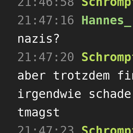
21:46:58
Schromp
21:47:16
Hannes_
nazis?
21:47:20
Schromp
aber trotzdem fi
irgendwie schade
tmagst
21:47:23
Schromp