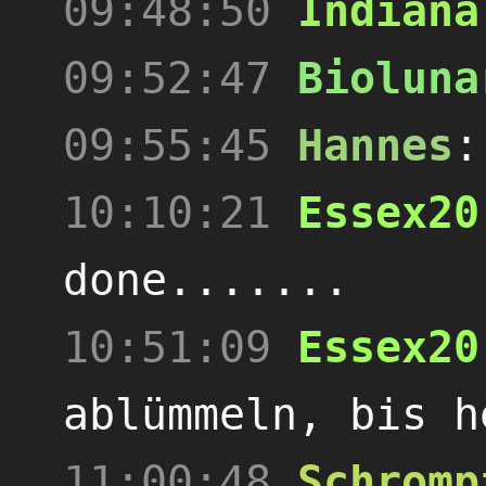
09:48:50
Indiana
09:52:47
Bioluna
09:55:45
Hannes
10:10:21
Essex20
done.......
10:51:09
Essex20
ablümmeln, bis h
11:00:48
Schromp